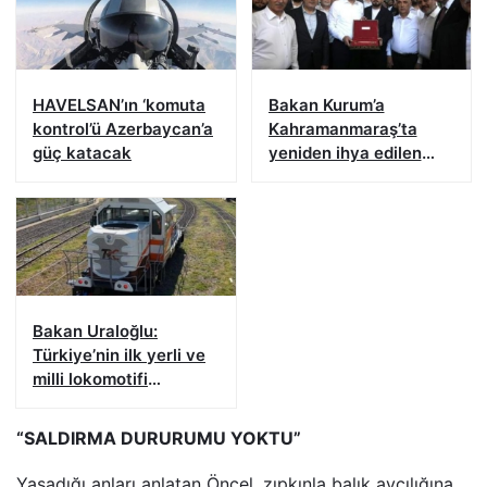
HAVELSAN’ın ‘komuta
Bakan Kurum’a
kontrol’ü Azerbaycan’a
Kahramanmaraş’ta
güç katacak
yeniden ihya edilen
Kapalı Çarşı’nın
sembolik anahtarı
verildi
Bakan Uraloğlu:
Türkiye’nin ilk yerli ve
milli lokomotifi
Tanzanya’ya doğru
yola çıktı
“SALDIRMA DURURUMU YOKTU”
Yaşadığı anları anlatan Öncel, zıpkınla balık avcılığına