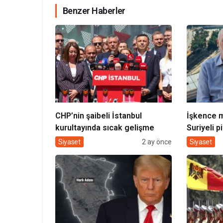
Benzer Haberler
CHP’nin şaibeli İstanbul
İşkence m
kurultayında sıcak gelişme
Suriyeli p
anlattı: O
Siyaset
2 ay önce
Siyaset
gördüğüm