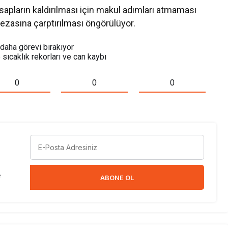
hesapların kaldırılması için makul adımları atmaması
cezasına çarptırılması öngörülüyor.
m daha görevi bırakıyor
 sıcaklık rekorları ve can kaybı
0
0
0
e
ABONE OL