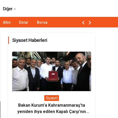
Paylaş
Yorum Yap
Diğer
Altın
Dolar
Borsa
Siyaset Haberleri
Siyaset
Bakan Kurum’a Kahramanmaraş’ta
Bakan Uralo
yeniden ihya edilen Kapalı Çarşı’nın
milli loko
sembolik anahtarı verildi