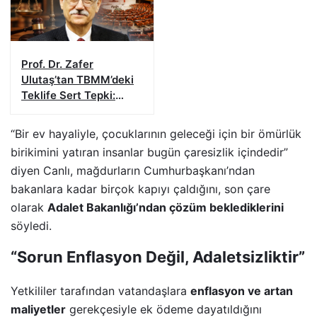
Prof. Dr. Zafer
Ulutaş’tan TBMM’deki
Teklife Sert Tepki:
“Terör Biterken Hukuk
Bitmemelidir”
“Bir ev hayaliyle, çocuklarının geleceği için bir ömürlük
birikimini yatıran insanlar bugün çaresizlik içindedir”
diyen Canlı, mağdurların Cumhurbaşkanı’ndan
bakanlara kadar birçok kapıyı çaldığını, son çare
olarak
Adalet Bakanlığı’ndan çözüm beklediklerini
söyledi.
“Sorun Enflasyon Değil, Adaletsizliktir”
Yetkililer tarafından vatandaşlara
enflasyon ve artan
maliyetler
gerekçesiyle ek ödeme dayatıldığını