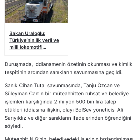
verildi
Bakan Uraloğlu:
Türkiye’nin ilk yerli ve
milli lokomotifi
Tanzanya’ya doğru
yola çıktı
Duruşmada, iddianamenin özetinin okunması ve kimlik
tespitinin ardından sanıkların savunmasına geçildi.
Sanık Cihan Tutal savunmasında, Tanju Özcan ve
Süleyman Can’ın bir müteahhitten ruhsat ve belediye
işlemleri karşılığında 2 milyon 500 bin lira talep
ettikleri iddiasına ilişkin, olayı BolSev yöneticisi Ali
Sarıyıldız ve diğer sanıkların ifadelerinden öğrendiğini
söyledi.
Müteahhit N.G’nin, belediyedeki işlerinin hızlandırılması