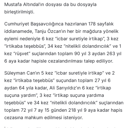
Mustafa Altındal’ın dosyası da bu dosyayla
birleştirilmişti.
Cumhuriyet Başsavcılığınca hazırlanan 178 sayfalık
iddianamede, Tanju Özcan’ın her bir mağdura yönelik
eylemi nedeniyle 6 kez “icbar suretiyle irtikap”, 3 kez
“irtikaba teşebbüs”, 34 kez “nitelikli dolandırıcılık” ve 1
kez “rüşvet” suçlarından toplam 90 yıl 3 aydan 263 yıl
6 aya kadar hapisle cezalandırılması talep ediliyor.
Süleyman Can’ın 5 kez “icbar suretiyle irtikap” ve 2
kez “irtikaba teşebbüs” suçundan toplam 27 yıl 6
aydan 64 yıla kadar, Ali Sarıyıldız’ın 6 kez “irtikap
suçuna yardım”, 3 kez “irtikap suçuna yardıma
teşebbüs” ve 34 kez “nitelikli dolandırıcılık” suçlarından
toplam 72 yıl 7 ay 15 günden 218 yıl 9 aya kadar hapis
cezasına mahkum edilmesi isteniyor.