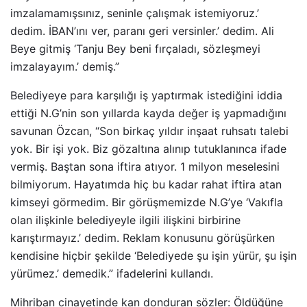
imzalamamışsınız, seninle çalışmak istemiyoruz.’
dedim. İBAN’ını ver, paranı geri versinler.’ dedim. Ali
Beye gitmiş ‘Tanju Bey beni fırçaladı, sözleşmeyi
imzalayayım.’ demiş.”
Belediyeye para karşılığı iş yaptırmak istediğini iddia
ettiği N.G’nin son yıllarda kayda değer iş yapmadığını
savunan Özcan, “Son birkaç yıldır inşaat ruhsatı talebi
yok. Bir işi yok. Biz gözaltına alınıp tutuklanınca ifade
vermiş. Baştan sona iftira atıyor. 1 milyon meselesini
bilmiyorum. Hayatımda hiç bu kadar rahat iftira atan
kimseyi görmedim. Bir görüşmemizde N.G’ye ‘Vakıfla
olan ilişkinle belediyeyle ilgili ilişkini birbirine
karıştırmayız.’ dedim. Reklam konusunu görüşürken
kendisine hiçbir şekilde ‘Belediyede şu işin yürür, şu işin
yürümez.’ demedik.” ifadelerini kullandı.
Mihriban cinayetinde kan donduran sözler: Öldüğüne