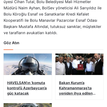
üyesi Cihan Tutal, Bolu Belediyesi Mali Hizmetler
Müdürü Naim Ayhan, BolSev yöneticisi Ali Sarıyıldız ile
Bolu Köroğlu Esnaf ve Sanatkarlar Kredi Kefalet
Kooperatifi ile Bolu Manavlar Pazarcılar Esnaf Odası
Başkanı Mustafa Altındal, tutuksuz sanıklar, müştekiler
ve tarafların avukatları katıldı.
Göz Atın
HAVELSAN’ın ‘komuta
Bakan Kurum’a
kontrol’ü Azerbaycan’a
Kahramanmaraş’ta
güç katacak
yeniden ihya edilen
Kapalı Çarşı’nın
sembolik anahtarı