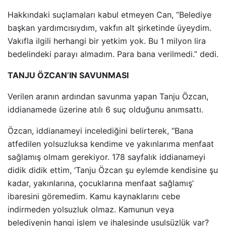
Hakkındaki suçlamaları kabul etmeyen Can, “Belediye
başkan yardımcısıydım, vakfın alt şirketinde üyeydim.
Vakıfla ilgili herhangi bir yetkim yok. Bu 1 milyon lira
bedelindeki parayı almadım. Para bana verilmedi.” dedi.
TANJU ÖZCAN’IN SAVUNMASI
Verilen aranın ardından savunma yapan Tanju Özcan,
iddianamede üzerine atılı 6 suç olduğunu anımsattı.
Özcan, iddianameyi incelediğini belirterek, “Bana
atfedilen yolsuzluksa kendime ve yakınlarıma menfaat
sağlamış olmam gerekiyor. 178 sayfalık iddianameyi
didik didik ettim, ‘Tanju Özcan şu eylemde kendisine şu
kadar, yakınlarına, çocuklarına menfaat sağlamış’
ibaresini göremedim. Kamu kaynaklarını cebe
indirmeden yolsuzluk olmaz. Kamunun veya
belediyenin hangi işlem ve ihalesinde usulsüzlük var?