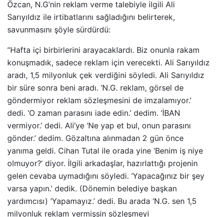
Özcan, N.G’nin reklam verme talebiyle ilgili Ali
Sarıyıldız ile irtibatlarını sağladığını belirterek,
savunmasını şöyle sürdürdü:
“Hafta içi birbirlerini arayacaklardı. Biz onunla rakam
konuşmadık, sadece reklam için verecekti. Ali Sarıyıldız
aradı, 1,5 milyonluk çek verdiğini söyledi. Ali Sarıyıldız
bir süre sonra beni aradı. ‘N.G. reklam, görsel de
göndermiyor reklam sözleşmesini de imzalamıyor.’
dedi. ‘O zaman parasını iade edin.’ dedim. ‘İBAN
vermiyor.’ dedi. Ali’ye ‘Ne yap et bul, onun parasını
gönder.’ dedim. Gözaltına alınmadan 2 gün önce
yanıma geldi. Cihan Tutal ile orada yine ‘Benim iş niye
olmuyor?’ diyor. İlgili arkadaşlar, hazırlattığı projenin
gelen cevaba uymadığını söyledi. ‘Yapacağınız bir şey
varsa yapın.’ dedik. (Dönemin belediye başkan
yardımcısı) ‘Yapamayız.’ dedi. Bu arada ‘N.G. sen 1,5
milyonluk reklam vermişsin sözleşmeyi