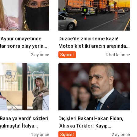
Aynur cinayetinde
Düzce’de zincirleme kaza!
llar sonra olay yerine
Motosiklet iki aracın arasında
 Şişli’de keşif yapıldı
kaldı: 1 ölü
2 ay önce
Siyaset
4 hafta önce
Bana yalvardı’ sözleri
Dışişleri Bakanı Hakan Fidan,
ulmuştu! İtalya
‘Ahıska Türkleri-Kayıp
 Meloni’den yeni
Sürgünün İzinde’ sergisinin
1 ay önce
Siyaset
2 ay önce