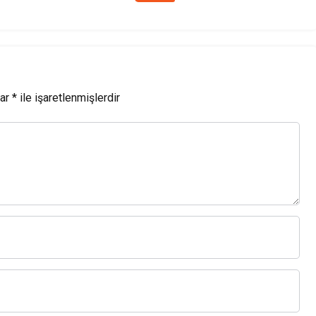
açılışına katıldı
lar
*
ile işaretlenmişlerdir