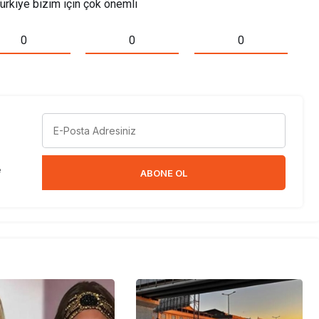
rkiye bizim için çok önemli
0
0
0
e
ABONE OL