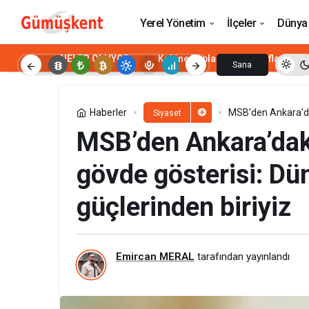
Bakan Yumaklı: Yeşil vatan hepimizin 
Yerel Yönetim
İlçeler
Dünya
NELER OLUYOR
Kabine Toplantısı
Enflasyon
Sana
Özel
Haberler
MSB’den Ankara’dak
Siyaset
güçlerinden biriyiz
MSB’den Ankara’dak
gövde gösterisi: Dün
güçlerinden biriyiz
Emircan MERAL
tarafından yayınlandı