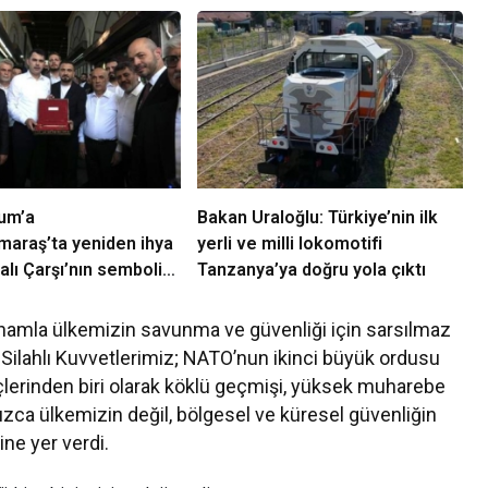
um’a
Bakan Uraloğlu: Türkiye’nin ilk
araş’ta yeniden ihya
yerli ve milli lokomotifi
alı Çarşı’nın sembolik
Tanzanya’ya doğru yola çıktı
rildi
 ilhamla ülkemizin savunma ve güvenliği için sarsılmaz
Silahlı Kuvvetlerimiz; NATO’nun ikinci büyük ordusu
üçlerinden biri olarak köklü geçmişi, yüksek muharebe
ızca ülkemizin değil, bölgesel ve küresel güvenliğin
ine yer verdi.