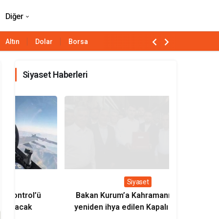
ık
Paylaş
Yorum Yap
Diğer
Altın
Dolar
Borsa
Siyaset Haberleri
Siyaset
Bakan Kurum’a Kahramanmaraş’ta
Bakan Uralo
yeniden ihya edilen Kapalı Çarşı’nın
milli loko
sembolik anahtarı verildi