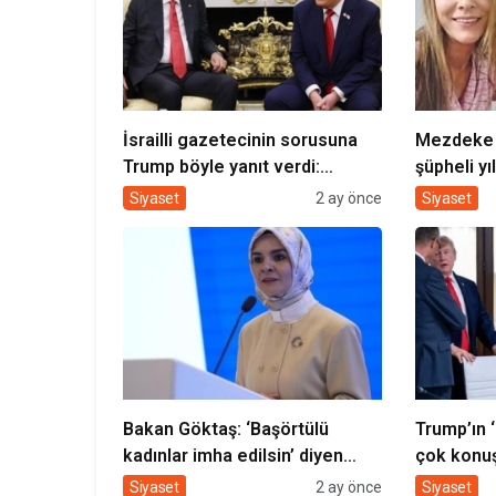
İsrailli gazetecinin sorusuna
Mezdeke 
Trump böyle yanıt verdi:
şüpheli yı
Erdoğan çok iyi bir dostum
götürüldü!
Siyaset
2 ay önce
Siyaset
Bakan Göktaş: ‘Başörtülü
Trump’ın ‘
kadınlar imha edilsin’ diyen
çok konuş
şahsı kınıyoruz
Başbakanı
Siyaset
2 ay önce
Siyaset