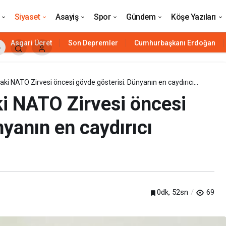
ortak emaneti, biz onu gelecek nesillerden emanet ald
Siyaset
Asayiş
Spor
Gündem
Köşe Yazıları
Asgari Ücret
Son Depremler
Cumhurbaşkanı Erdoğan
i NATO Zirvesi öncesi gövde gösterisi: Dünyanın en caydırıcı
i NATO Zirvesi öncesi
yanın en caydırıcı
Siyaset
0dk, 52sn
69
HAVELSAN’ın ‘komuta kontrol’ü
Azerbaycan’a güç katacak