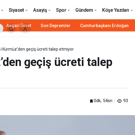
arak artıracak
Siyaset
Asayiş
Spor
Gündem
Köşe Yazıları
Asgari Ücret
Son Depremler
Cumhurbaşkanı Erdoğan
 Hürmüz’den geçiş ücreti talep etmiyor
den geçiş ücreti talep
0dk, 54sn
93
Siyaset
HAVELSAN’ın ‘komuta kontrol’ü
Azerbaycan’a güç katacak