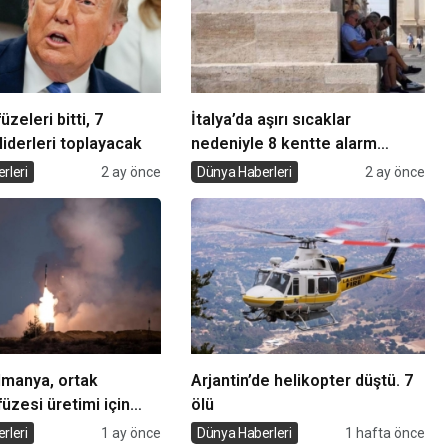
üzeleri bitti, 7
İtalya’da aşırı sıcaklar
liderleri toplayacak
nedeniyle 8 kentte alarm
verildi
rleri
2 ay önce
Dünya Haberleri
2 ay önce
lmanya, ortak
Arjantin’de helikopter düştü. 7
zesi üretimi için
ölü
rleri
1 ay önce
Dünya Haberleri
1 hafta önce