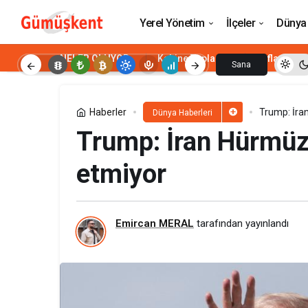
Almanya, emeklilik yaşını kademeli ol
Yerel Yönetim
İlçeler
Dünya
NELER OLUYOR
Kabine Toplantısı
Enflasyon
Sana
Özel
Haberler
Trump: İran
Dünya Haberleri
Trump: İran Hürmüz’
etmiyor
Emircan MERAL
tarafından yayınlandı