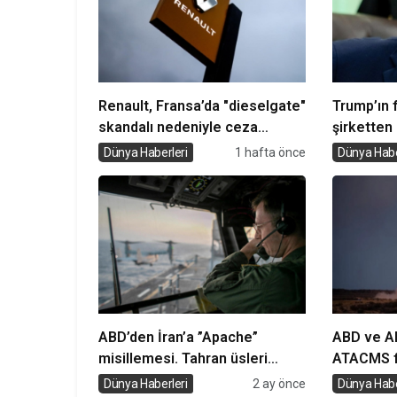
Renault, Fransa’da "dieselgate"
Trump’ın f
skandalı nedeniyle ceza
şirketten 
mahkemesinde yargılanacak
Dünya Haberleri
1 hafta önce
Dünya Habe
ABD’den İran’a ”Apache”
ABD ve A
misillemesi. Tahran üsleri
ATACMS fü
hedef alarak karşılık verdi
imza attı
Dünya Haberleri
2 ay önce
Dünya Habe