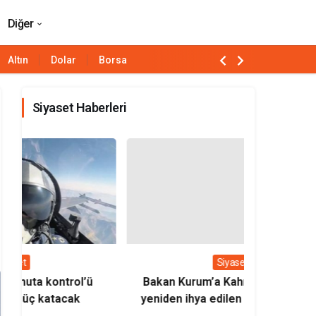
Paylaş
Yorum Yap
Diğer
Altın
Dolar
Borsa
Siyaset Haberleri
Siyaset
Bakan Kurum’a Kahramanmaraş’ta
Bakan Uralo
yeniden ihya edilen Kapalı Çarşı’nın
milli loko
sembolik anahtarı verildi