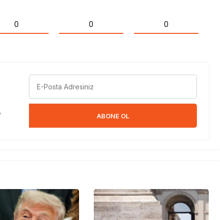
0
0
0
e
ABONE OL