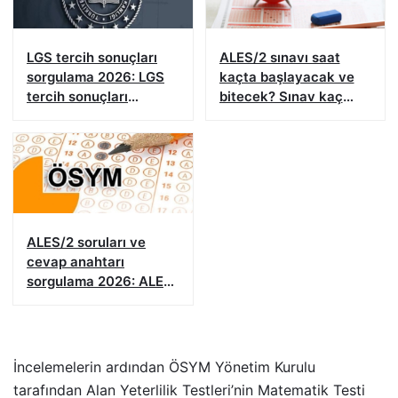
LGS tercih sonuçları
ALES/2 sınavı saat
sorgulama 2026: LGS
kaçta başlayacak ve
tercih sonuçları
bitecek? Sınav kaç
açıklandı mı, ne zaman
dakika, kaç soru? 2026
açıklanacak?
ALES/2 sınav bilgisi
ALES/2 soruları ve
cevap anahtarı
sorgulama 2026: ALES
soru ve cevapları
yayımlandı
İncelemelerin ardından ÖSYM Yönetim Kurulu
tarafından Alan Yeterlilik Testleri’nin Matematik Testi