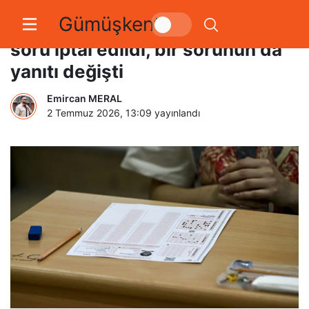
Gümüşkent
ÖSYM açıkladı. YKS AYT’de bir
soru iptal edildi, bir sorunun da
yanıtı değişti
Emircan MERAL
2 Temmuz 2026, 13:09
yayınlandı