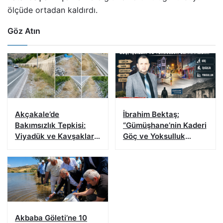
ölçüde ortadan kaldırdı.
Göz Atın
Akçakale’de
İbrahim Bektaş:
Bakımsızlık Tepkisi:
“Gümüşhane’nin Kaderi
Viyadük ve Kavşaklar
Göç ve Yoksulluk
Yatırımlara Gölge
Olmamalı”
Düşürüyor
Akbaba Göleti’ne 10