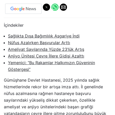
İçindekiler
Sağlıkta Dışa Bağımlılık Asgariye İndi
Nüfus Azalırken Başvurular Arttı
Ameliyat Sayılarında Yüzde 23’lük Artış
Anjiyo Ünitesi Çevre İllere Gidişi Azalttı
Yemenici: “Bu Rakamlar Halkımızın Güveninin
Göstergesi”
Gümüşhane Devlet Hastanesi, 2025 yılında sağlık
hizmetlerinde rekor bir artışa imza attı. İl genelinde
nüfus azalmasına rağmen hastaneye başvuru
sayılarındaki yükseliş dikkat çekerken, özellikle
ameliyat ve anjiyo ünitelerindeki başarı grafiği
vatandaşların çevre illere gitme zorunluluğunu büyük