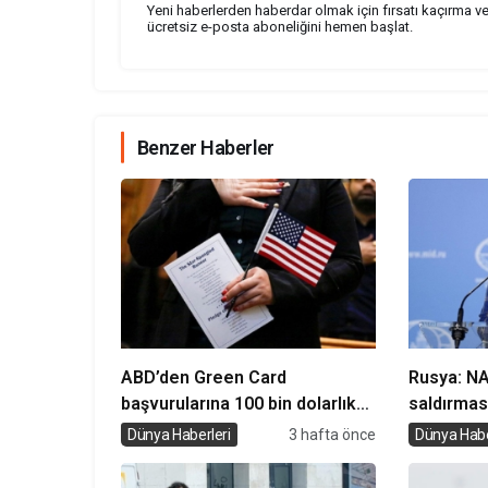
Yeni haberlerden haberdar olmak için fırsatı kaçırma v
ücretsiz e-posta aboneliğini hemen başlat.
Benzer Haberler
ABD’den Green Card
Rusya: N
başvurularına 100 bin dolarlık
saldırmas
teminat planı
yıkıcı ola
Dünya Haberleri
3 hafta önce
Dünya Habe