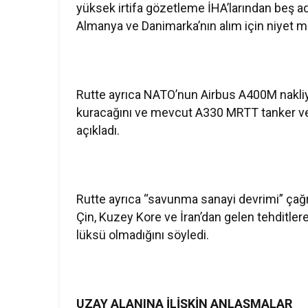
yüksek irtifa gözetleme İHA’larından beş ade
Almanya ve Danimarka’nın alım için niyet me
Rutte ayrıca NATO’nun Airbus A400M nakliye
kuracağını ve mevcut A330 MRTT tanker ve n
açıkladı.
Rutte ayrıca “savunma sanayi devrimi” çağrı
Çin, Kuzey Kore ve İran’dan gelen tehditl
lüksü olmadığını söyledi.
UZAY ALANINA İLİŞKİN ANLAŞMALAR