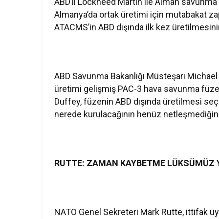
ABD’li Lockheed Martin ile Alman savunma 
Almanya’da ortak üretimi için mutabakat zapt
ATACMS’in ABD dışında ilk kez üretilmesinin
ABD Savunma Bakanlığı Müsteşarı Michael 
üretimi gelişmiş PAC-3 hava savunma füzeler
Duffey, füzenin ABD dışında üretilmesi seç
nerede kurulacağının henüz netleşmediğini
RUTTE: ZAMAN KAYBETME LÜKSÜMÜZ 
NATO Genel Sekreteri Mark Rutte, ittifak 