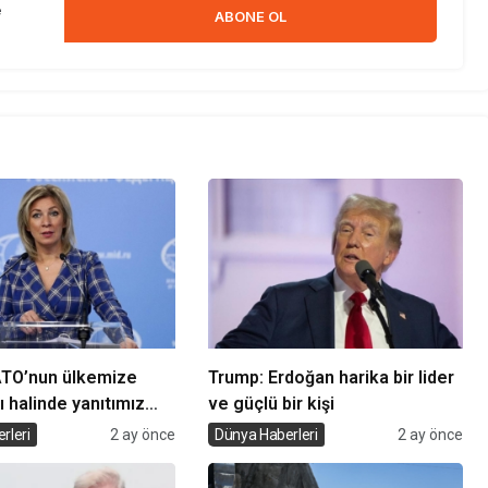
e
ABONE OL
ATO’nun ülkemize
Trump: Erdoğan harika bir lider
ı halinde yanıtımız
ve güçlü bir kişi
cak
rleri
2 ay önce
Dünya Haberleri
2 ay önce