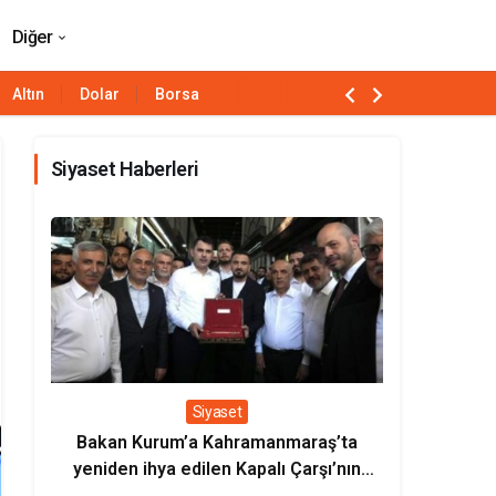
Paylaş
Yorum Yap
Diğer
Altın
Dolar
Borsa
Siyaset Haberleri
Siyaset
Bakan Kurum’a Kahramanmaraş’ta
Bakan Uralo
yeniden ihya edilen Kapalı Çarşı’nın
milli loko
sembolik anahtarı verildi