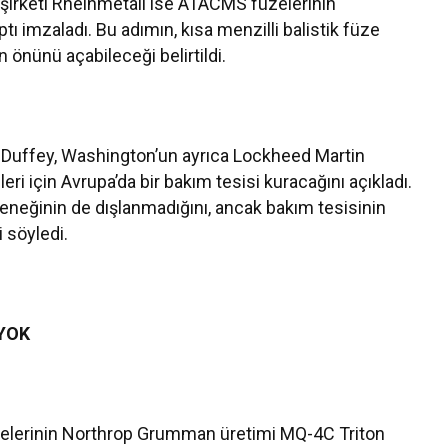
şirketi Rheinmetall ise ATACMS füzelerinin
ı imzaladı. Bu adımın, kısa menzilli balistik füze
 önünü açabileceği belirtildi.
Duffey, Washington’un ayrıca Lockheed Martin
i için Avrupa’da bir bakım tesisi kuracağını açıkladı.
eneğinin de dışlanmadığını, ancak bakım tesisinin
 söyledi.
YOK
üyelerinin Northrop Grumman üretimi MQ-4C Triton