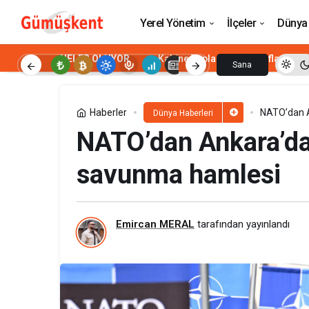
Ankara’da AB ve NATO’dan "birlik" mes
Yerel Yönetim
İlçeler
Dünya
NELER OLUYOR
Kabine Toplantısı
Enflasyon
Sana
Özel
Haberler
NATO’dan A
Dünya Haberleri
NATO’dan Ankara’da 
savunma hamlesi
Emircan MERAL
tarafından yayınlandı