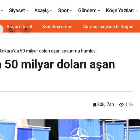
ajı
Siyaset
Asayiş
Spor
Gündem
Köşe Yazıları
Asgari Ücret
Son Depremler
Cumhurbaşkanı Erdoğan
nkara’da 50 milyar doları aşan savunma hamlesi
50 milyar doları aşan
2dk, 7sn
116
Siyaset
HAVELSAN’ın ‘komuta kontrol’ü
Azerbaycan’a güç katacak