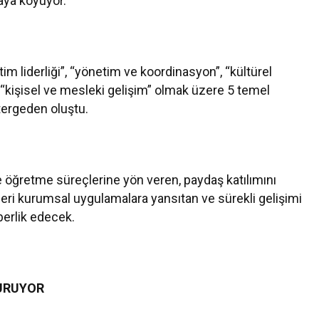
taya koyuyor.
itim liderliği”, “yönetim ve koordinasyon”, “kültürel
ile “kişisel ve mesleki gelişim” olmak üzere 5 temel
stergeden oluştu.
e öğretme süreçlerine yön veren, paydaş katılımını
rleri kurumsal uygulamalara yansıtan ve sürekli gelişimi
berlik edecek.
URUYOR