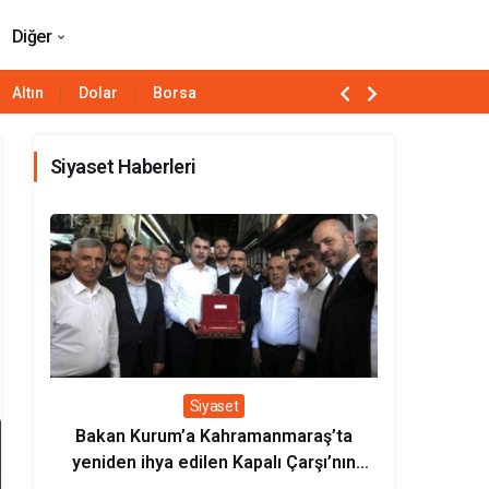
Paylaş
Yorum Yap
Diğer
Altın
Dolar
Borsa
Siyaset Haberleri
Siyaset
Bakan Kurum’a Kahramanmaraş’ta
Bakan Uralo
yeniden ihya edilen Kapalı Çarşı’nın
milli loko
sembolik anahtarı verildi