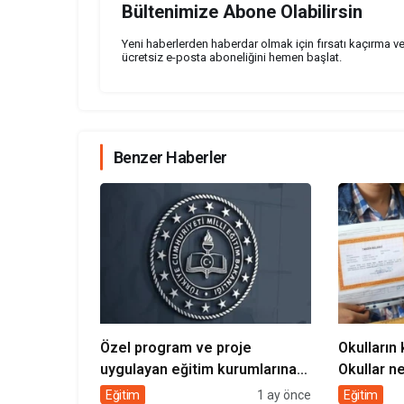
Bültenimize Abone Olabilirsin
Yeni haberlerden haberdar olmak için fırsatı kaçırma v
ücretsiz e-posta aboneliğini hemen başlat.
Benzer Haberler
Özel program ve proje
Okulların 
uygulayan eğitim kurumlarına
Okullar n
öğretmen atama sonuçları
tatil ne 
Eğitim
1 ay önce
Eğitim