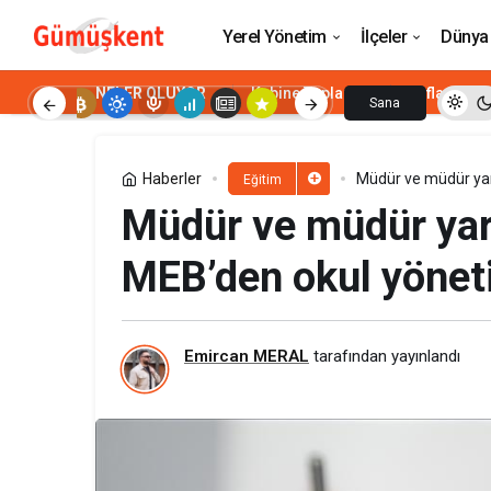
YÖKDİL/2 başvuru ekranı 2026: YÖKDİL b
Yerel Yönetim
İlçeler
Dünya
NELER OLUYOR
Kabine Toplantısı
Enflasyon
Sana
Özel
Haberler
Müdür ve müdür yardı
Eğitim
Müdür ve müdür yardı
MEB’den okul yönetici
Emircan MERAL
tarafından yayınlandı