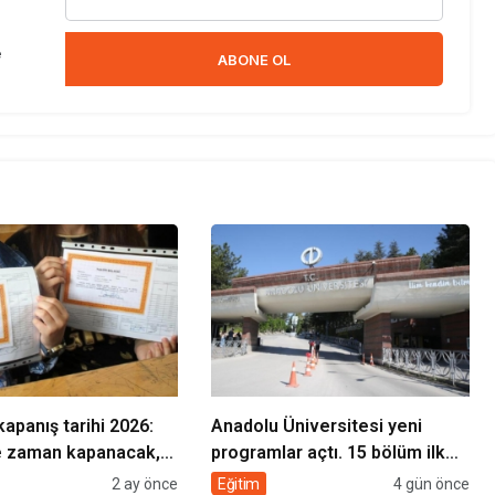
e
ABONE OL
kapanış tarihi 2026:
Anadolu Üniversitesi yeni
e zaman kapanacak,
programlar açtı. 15 bölüm ilk
zaman başlıyor?
kez öğrenci alacak
2 ay önce
Eğitim
4 gün önce