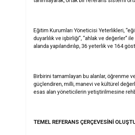
tanımlayarak, ortak bir referans sistemi or
Eğitim Kurumları Yöneticisi Yeterlikleri, “eğ
duyarlılık ve işbirliği”, “ahlak ve değerler” 
alanda yapılandırılıp, 36 yeterlik ve 164 gö
Birbirini tamamlayan bu alanlar, öğrenme v
güçlendiren, milli, manevi ve kültürel değe
esas alan yöneticilerin yetiştirilmesine reh
TEMEL REFERANS ÇERÇEVESİNİ OLUŞT