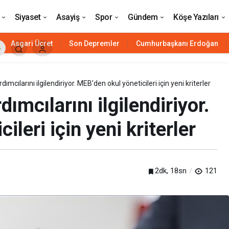
aşvuruları nasıl yapılır?
Siyaset
Asayiş
Spor
Gündem
Köşe Yazıları
Asgari Ücret
Son Depremler
Cumhurbaşkanı Erdoğan
mcılarını ilgilendiriyor. MEB’den okul yöneticileri için yeni kriterler
mcılarını ilgilendiriyor.
leri için yeni kriterler
2dk, 18sn
121
Siyaset
HAVELSAN’ın ‘komuta kontrol’ü
Azerbaycan’a güç katacak