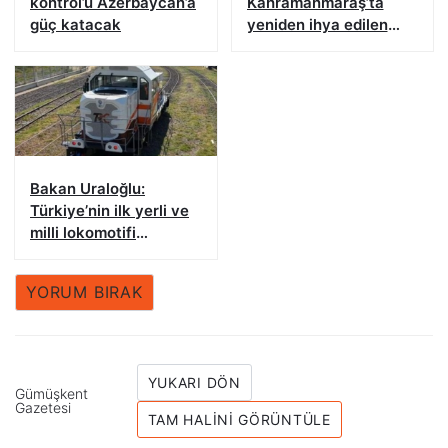
kontrol’ü Azerbaycan’a
Kahramanmaraş’ta
güç katacak
yeniden ihya edilen
Kapalı Çarşı’nın
sembolik anahtarı
verildi
Bakan Uraloğlu:
Türkiye’nin ilk yerli ve
milli lokomotifi
Tanzanya’ya doğru
yola çıktı
YORUM BIRAK
YUKARI DÖN
Gümüşkent
Gazetesi
TAM HALINI GÖRÜNTÜLE