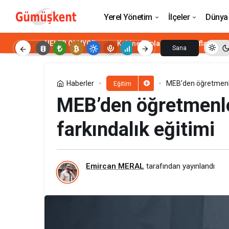
YKS eğitim bilgisi güncelleme ekranı 
Yerel Yönetim
İlçeler
Dünya
NELER OLUYOR
Kabine Toplantısı
Enflasyon
Sana
Özel
Haberler
MEB’den öğretmenlere
Eğitim
MEB’den öğretmenler
farkındalık eğitimi
Emircan MERAL
tarafından yayınlandı