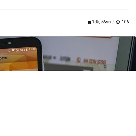
1dk, 56sn
106