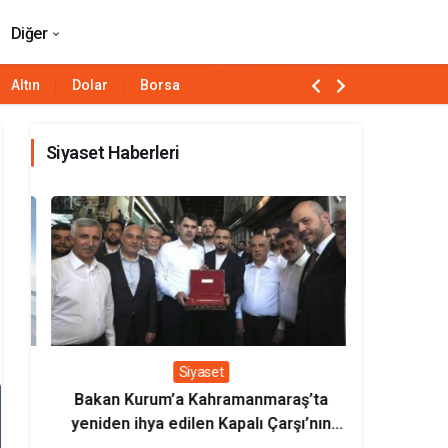
?
Paylaş
Yorum Yap
Diğer
Altın
Dolar
Borsa
Siyaset Haberleri
Siyaset
Bakan Kurum’a Kahramanmaraş’ta
Bakan Uralo
yeniden ihya edilen Kapalı Çarşı’nın
milli loko
sembolik anahtarı verildi