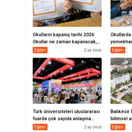
Okulların kapanış tarihi 2026:
Okullarda
Okullar ne zaman kapanacak,
yemekhan
tatil ne zaman başlıyor?
Dijital Ta
Eğitim
2 ay önce
Eğitim
Türk üniversiteleri uluslararası
Balıkesir 
fuarda çok sayıda anlaşma
bilimsel a
imzaladı
kat artırdı
Eğitim
2 ay önce
Eğitim