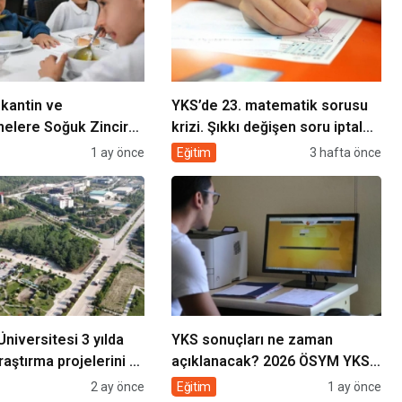
 kantin ve
YKS’de 23. matematik sorusu
elere Soğuk Zincir
krizi. Şıkkı değişen soru iptal
kip Sistemi kurulacak
edilebilir mi?
1 ay önce
Eğitim
3 hafta önce
Üniversitesi 3 yılda
YKS sonuçları ne zaman
raştırma projelerini 9
açıklanacak? 2026 ÖSYM YKS
sonuç tarihi bekleniyor
2 ay önce
Eğitim
1 ay önce