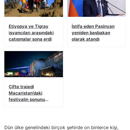
Etiyopya ve Tigray
İstifa eden Paşinyan
isyancıları arasındaki
yeniden başbakan
çatışmalar sona erdi
olarak atandı
Çifte trajedi
Macaristan’daki
festivalin sonunu
getirdi
Dün ülke genelindeki birçok şehirde on binlerce kişi,