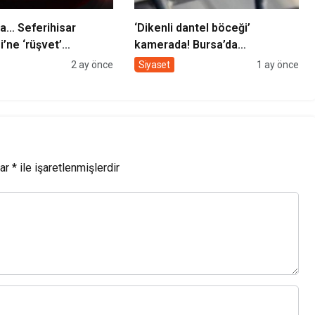
a… Seferihisar
‘Dikenli dantel böceği’
i’ne ‘rüşvet’
kamerada! Bursa’da
u! 6 kişi gözaltına
görüntülendi
2 ay önce
Siyaset
1 ay önce
lar
*
ile işaretlenmişlerdir