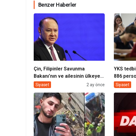
Benzer Haberler
Çin, Filipinler Savunma
YKS tedbir
Bakanı’nın ve ailesinin ülkeye
886 perso
girişini yasakladı! Güney Çin
olacak
Siyaset
2 ay önce
Siyaset
Denizi gerilimi diplomatik krize
dönüştü