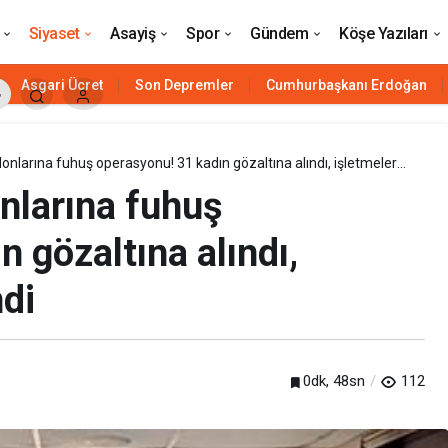
r sonrası 7 ölü, 33 yaralı
Siyaset
Asayiş
Spor
Gündem
Köşe Yazıları
Asgari Ücret
Son Depremler
Cumhurbaşkanı Erdoğan
onlarına fuhuş operasyonu! 31 kadın gözaltına alındı, işletmeler
nlarına fuhuş
 gözaltına alındı,
di
Siyaset
0dk, 48sn
112
HAVELSAN’ın ‘komuta kontrol’ü
Azerbaycan’a güç katacak