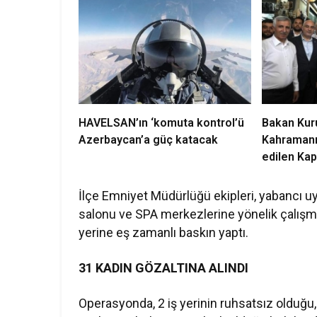
HAVELSAN’ın ‘komuta kontrol’ü
Bakan Kur
Azerbaycan’a güç katacak
Kahramanm
edilen Kap
anahtarı ve
İlçe Emniyet Müdürlüğü ekipleri, yabancı uyr
salonu ve SPA merkezlerine yönelik çalışma b
yerine eş zamanlı baskın yaptı.
31 KADIN GÖZALTINA ALINDI
Operasyonda, 2 iş yerinin ruhsatsız olduğu