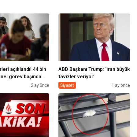
leri açıklandı! 44 bin
ABD Başkanı Trump: ‘İran büyük
nel görev başında
tavizler veriyor’
2 ay önce
Siyaset
1 ay önce