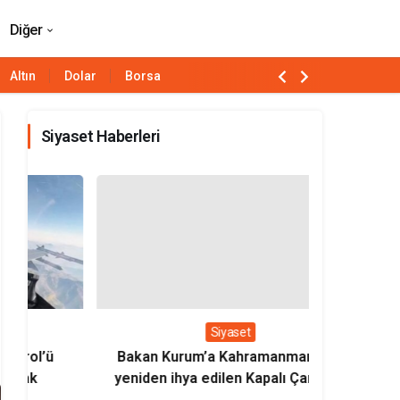
Paylaş
Yorum Yap
Diğer
Altın
Dolar
Borsa
Siyaset Haberleri
Siyaset
Bakan Kurum’a Kahramanmaraş’ta
Bakan Uralo
yeniden ihya edilen Kapalı Çarşı’nın
milli loko
sembolik anahtarı verildi