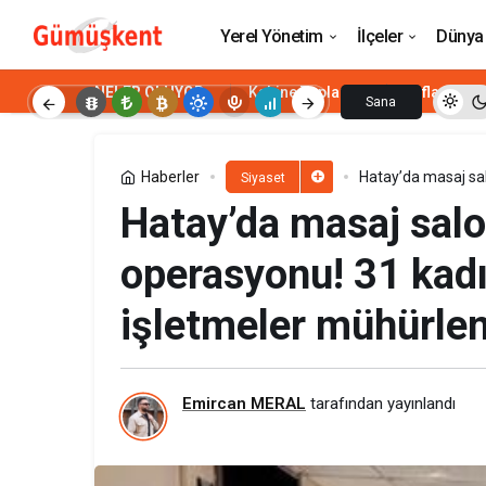
Pakistan’da can pazarı! Şiddetli yağışla
Yerel Yönetim
İlçeler
Dünya
NELER OLUYOR
Kabine Toplantısı
Enflasyon
Sana
Özel
Haberler
Hatay’da masaj sal
Siyaset
mühürlendi
Hatay’da masaj salo
operasyonu! 31 kadın
işletmeler mühürlen
Emircan MERAL
tarafından yayınlandı