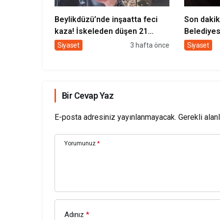
Beylikdüzü’nde inşaatta feci
Son dakik
kaza! İskeleden düşen 21
Belediyes
yaşındaki işçi hayatını kaybetti
operasyon
Siyaset
3 hafta önce
Siyaset
alındı
Bir Cevap Yaz
E-posta adresiniz yayınlanmayacak.
Gerekli alan
Yorumunuz
*
Adınız
*