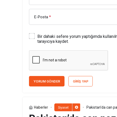
E-Posta
*
Bir dahaki sefere yorum yaptığımda kullanı
tarayıcıya kaydet.
YORUM GÖNDER
GIRIŞ YAP
Haberler
Pakistan’da can paz
Siyaset