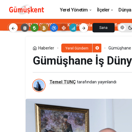
Siber Suçlulara Gümüşhane Darbesi
Yerel Yönetim
İlçeler
Dünya
NELER OLUYOR
Kabine Toplantısı
Enflasyon
Sana
Özel
Haberler
Gümüşhane İş
Yerel Gündem
Gümüşhane İş Dünyas
Temel TUNÇ
tarafından yayınlandı