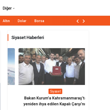
Paylaş
Yorum Yap
Diğer
Altın
Dolar
Borsa
Siyaset Haberleri
Siyaset
Bakan Kurum’a Kahramanmaraş’ta
Bakan Uralo
yeniden ihya edilen Kapalı Çarşı’nın
milli loko
sembolik anahtarı verildi