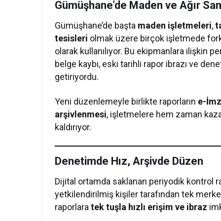
Gümüşhane’de Maden ve Ağır Sanayi
Gümüşhane’de başta
maden işletmeleri
,
t
tesisleri
olmak üzere birçok işletmede forkl
olarak kullanılıyor. Bu ekipmanlara ilişkin pe
belge kaybı, eski tarihli rapor ibrazı ve de
getiriyordu.
Yeni düzenlemeyle birlikte raporların
e-İmz
arşivlenmesi
, işletmelere hem zaman kaza
kaldırıyor.
Denetimde Hız, Arşivde Düzen
Dijital ortamda saklanan periyodik kontrol 
yetkilendirilmiş kişiler tarafından tek mer
raporlara
tek tuşla hızlı erişim ve ibraz
imk