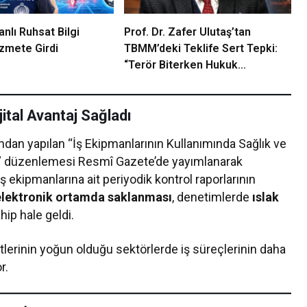
anlı Ruhsat Bilgi
Prof. Dr. Zafer Ulutaş’tan
zmete Girdi
TBMM’deki Teklife Sert Tepki:
“Terör Biterken Hukuk
Bitmemelidir”
ital Avantaj Sağladı
ndan yapılan “İş Ekipmanlarının Kullanımında Sağlık ve
ik” düzenlemesi Resmî Gazete’de yayımlanarak
ş ekipmanlarına ait periyodik kontrol raporlarının
 elektronik ortamda saklanması
, denetimlerde
ıslak
hip hale geldi.
etlerinin yoğun olduğu sektörlerde iş süreçlerinin daha
r.