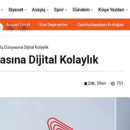
Siyaset
Asayiş
Spor
Gündem
Köşe Yazıları
Asgari Ücret
Son Depremler
Cumhurbaşkanı Erdoğan
 Dünyasına Dijital Kolaylık
ına Dijital Kolaylık
2dk, 59sn
751
Siyaset
HAVELSAN’ın ‘komuta kontrol’ü
Azerbaycan’a güç katacak