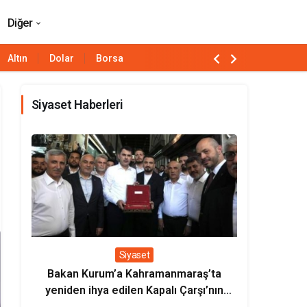
!”
Paylaş
Yorum Yap
Diğer
Altın
Dolar
Borsa
Siyaset Haberleri
Siyaset
Bakan Kurum’a Kahramanmaraş’ta
Bakan Uralo
yeniden ihya edilen Kapalı Çarşı’nın
milli loko
sembolik anahtarı verildi