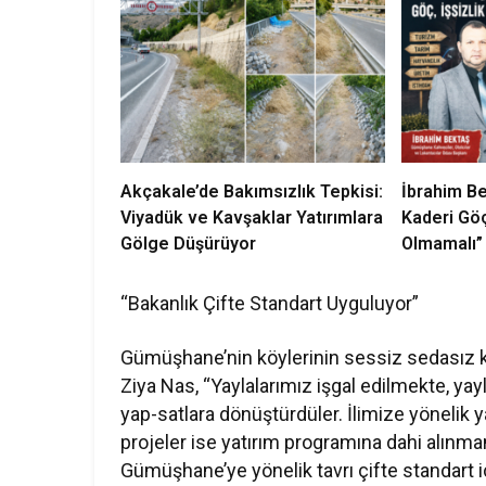
Akçakale’de Bakımsızlık Tepkisi:
İbrahim B
Viyadük ve Kavşaklar Yatırımlara
Kaderi Gö
Gölge Düşürüyor
Olmamalı”
“Bakanlık Çifte Standart Uyguluyor”
Gümüşhane’nin köylerinin sessiz sedasız kom
Ziya Nas, “Yaylalarımız işgal edilmekte, yay
yap-satlara dönüştürdüler. İlimize yönelik 
projeler ise yatırım programına dahi alınmam
Gümüşhane’ye yönelik tavrı çifte standart i