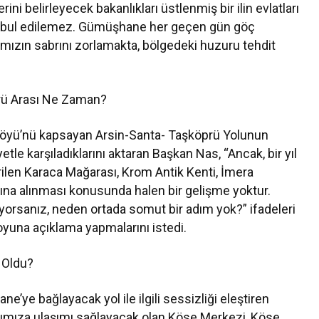
ni belirleyecek bakanlıkları üstlenmiş bir ilin evlatları
 kabul edilemez. Gümüşhane her geçen gün göç
ımızın sabrını zorlamakta, bölgedeki huzuru tehdit
rü Arası Ne Zaman?
öyü’nü kapsayan Arsin-Santa- Taşköprü Yolunun
tle karşıladıklarını aktaran Başkan Nas, “Ancak, bir yıl
ilen Karaca Mağarası, Krom Antik Kenti, İmera
ğına alınması konusunda halen bir gelişme yoktur.
orsanız, neden ortada somut bir adım yok?” ifadeleri
oyuna açıklama yapmalarını istedi.
 Oldu?
e bağlayacak yol ile ilgili sessizliği eleştiren
ımıza ulaşımı sağlayacak olan Köse Merkezi, Köse