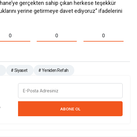
şhane’ye gerçekten sahip çıkan herkese teşekkür
luklarını yerine getirmeye davet ediyoruz” ifadelerini
0
0
0
# Siyaset
# Yeniden Refah
e
ABONE OL