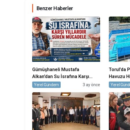
Benzer Haberler
Gümüşhaneli Mustafa
Torul’da 
Alkan’dan Su İsrafına Karşı
Havuzu Hi
Yıllardır Süren Mücadele
Gümüşhan
Yerel Gündem
3 ay önce
Yerel Gün
Kalmadı