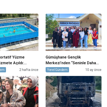
Portatif Yüzme
Gümüşhane Gençlik
zmete Açıldı:
Merkezi’nden “Seninle Daha
e’de Havuzsuz İlçe
Güçlüyüz” Etkinliği: Üniversiteli
dem
2 hafta önce
Yerel Gündem
10 ay önce
Gençlere Şehrin Güzellikleri
Tanıtılıyor