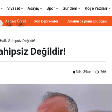
’ndan Sert Çağrı: “Takdir Yetkisi Keyfiyete Dönüşemez
Siyaset
Asayiş
Spor
Gündem
Köşe Yazıları
Asgari Ücret
Son Depremler
Cumhurbaşkanı Erdoğan
lkı Sahipsiz Değildir!
ipsiz Değildir!
3dk, 39sn
766
Siyaset
HAVELSAN’ın ‘komuta kontrol’ü
Azerbaycan’a güç katacak