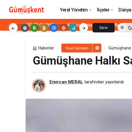
Eğitim Gücü Sen Gümüşhane İl Başkanı
Yerel Yönetim
İlçeler
Dünya
NELER OLUYOR
Kabine Toplantısı
Enflasyon
Sana
Özel
Haberler
Gümüşhane Ha
Yerel Gündem
Gümüşhane Halkı Sah
Emircan MERAL
tarafından yayınlandı