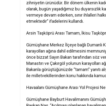
zihniyetin ürünüdür. Bir dönem ülkenin kaderi
olarak, bugün yaşadığımız bu duyarsızlık
vermeye devam ederken, sınır ihlalleri halk
etmektedir” ifadelerini kullandı.
Arsin Taşköprü Arası Tamam, İkisu Taşköp
Gümüşhane Merkez İlçeye bağlı Dumanlı K
karayolları ağına dahil edilmesini memnuniye
önce bizzat Sayın Bakan tarafından söz ver
Manastırı ve Çakırgöl yolunun karayolları a
Bakanla görüştüğünüzde “tamam” yanıtı alıy
ile milletvekillerinden konu hakkında kamu
Havaalanı Gümüşhane Arası Yol Projesi Ne
Gümüşhane Bayburt Havalimanını Gümüşhane’y
Başkan Nas, “Açılması planlanan havaliman