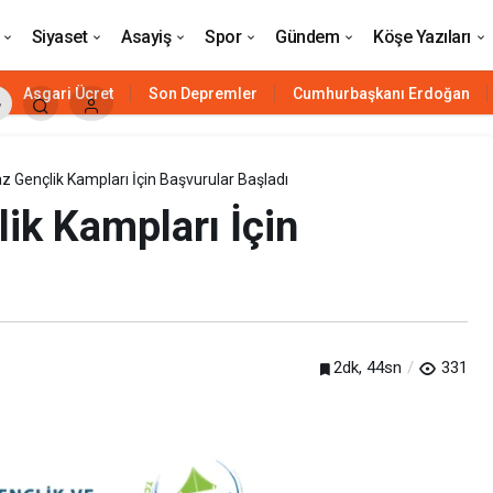
a Açıklık: “Milletin A Planıyız”
Siyaset
Asayiş
Spor
Gündem
Köşe Yazıları
Asgari Ücret
Son Depremler
Cumhurbaşkanı Erdoğan
 Gençlik Kampları İçin Başvurular Başladı
ik Kampları İçin
2dk, 44sn
331
Siyaset
HAVELSAN’ın ‘komuta kontrol’ü
Azerbaycan’a güç katacak