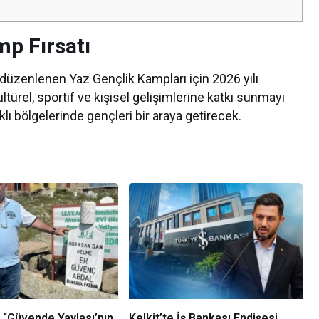
mp Fırsatı
l düzenlenen Yaz Gençlik Kampları için 2026 yılı
ltürel, sportif ve kişisel gelişimlerine katkı sunmayı
klı bölgelerinde gençleri bir araya getirecek.
 “Güvende Yaylası’nın
Kelkit’te İş Bankası Endişesi