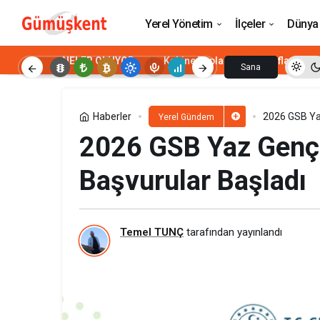
Anahtar Parti’den Merak Edilen Sorular
Yerel Yönetim
İlçeler
Dünya
NELER OLUYOR
Kabine Toplantısı
Enflasyon
Sana
Özel
Haberler
2026 GSB Yaz
Yerel Gündem
2026 GSB Yaz Gençl
Başvurular Başladı
Temel TUNÇ
tarafından yayınlandı