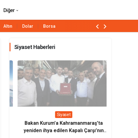
Paylaş
Yorum Yap
Diğer
Altın
Dolar
Borsa
Siyaset Haberleri
Siyaset
Bakan Kurum’a Kahramanmaraş’ta
Bakan Uralo
yeniden ihya edilen Kapalı Çarşı’nın
milli loko
sembolik anahtarı verildi