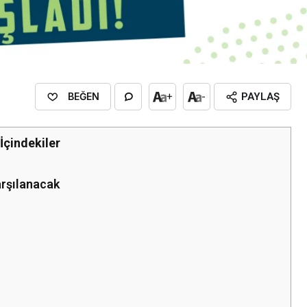
BEĞEN
+
-
PAYLAŞ
İçindekiler
arşılanacak