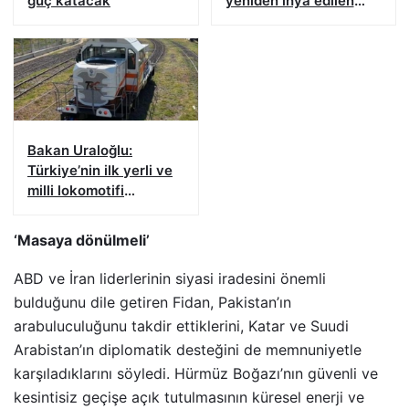
güç katacak
yeniden ihya edilen
Kapalı Çarşı’nın
sembolik anahtarı
verildi
Bakan Uraloğlu:
Türkiye’nin ilk yerli ve
milli lokomotifi
Tanzanya’ya doğru
yola çıktı
‘Masaya dönülmeli’
ABD ve İran liderlerinin siyasi iradesini önemli
bulduğunu dile getiren Fidan, Pakistan’ın
arabuluculuğunu takdir ettiklerini, Katar ve Suudi
Arabistan’ın diplomatik desteğini de memnuniyetle
karşıladıklarını söyledi. Hürmüz Boğazı’nın güvenli ve
kesintisiz geçişe açık tutulmasının küresel enerji ve