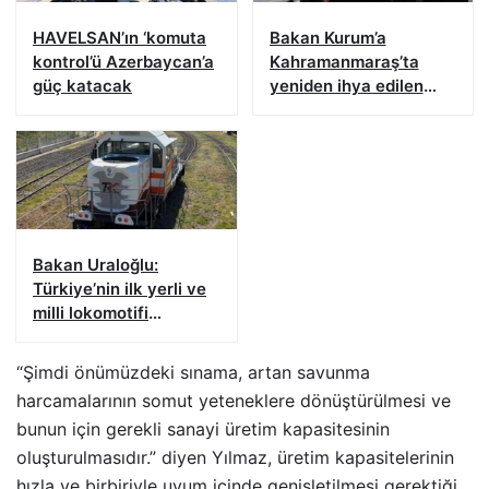
HAVELSAN’ın ‘komuta
Bakan Kurum’a
kontrol’ü Azerbaycan’a
Kahramanmaraş’ta
güç katacak
yeniden ihya edilen
Kapalı Çarşı’nın
sembolik anahtarı
verildi
Bakan Uraloğlu:
Türkiye’nin ilk yerli ve
milli lokomotifi
Tanzanya’ya doğru
yola çıktı
“Şimdi önümüzdeki sınama, artan savunma
harcamalarının somut yeteneklere dönüştürülmesi ve
bunun için gerekli sanayi üretim kapasitesinin
oluşturulmasıdır.” diyen Yılmaz, üretim kapasitelerinin
hızla ve birbiriyle uyum içinde genişletilmesi gerektiği