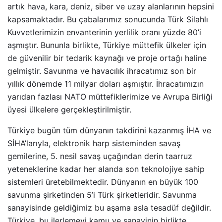
artık hava, kara, deniz, siber ve uzay alanlarının hepsini
kapsamaktadır. Bu çabalarımız sonucunda Türk Silahlı
Kuvvetlerimizin envanterinin yerlilik oranı yüzde 80’i
aşmıştır. Bununla birlikte, Türkiye müttefik ülkeler için
de güvenilir bir tedarik kaynağı ve proje ortağı haline
gelmiştir. Savunma ve havacılık ihracatımız son bir
yıllık dönemde 11 milyar doları aşmıştır. İhracatımızın
yarıdan fazlası NATO müttefiklerimize ve Avrupa Birliği
üyesi ülkelere gerçekleştirilmiştir.
Türkiye bugün tüm dünyanın takdirini kazanmış İHA ve
SİHA’larıyla, elektronik harp sisteminden savaş
gemilerine, 5. nesil savaş uçağından derin taarruz
yeteneklerine kadar her alanda son teknolojiye sahip
sistemleri üretebilmektedir. Dünyanın en büyük 100
savunma şirketinden 5’i Türk şirketleridir. Savunma
sanayisinde geldiğimiz bu aşama asla tesadüf değildir.
Türkiye, bu ilerlemeyi kamu ve sanayinin birlikte