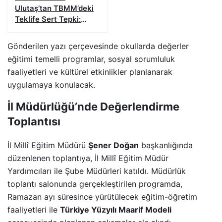
Ulutaş’tan TBMM’deki
Teklife Sert Tepki:
“Terör Biterken Hukuk
Bitmemelidir”
Gönderilen yazı çerçevesinde okullarda değerler
eğitimi temelli programlar, sosyal sorumluluk
faaliyetleri ve kültürel etkinlikler planlanarak
uygulamaya konulacak.
İl Müdürlüğü’nde Değerlendirme
Toplantısı
İl Millî Eğitim Müdürü
Şener Doğan
başkanlığında
düzenlenen toplantıya, İl Millî Eğitim Müdür
Yardımcıları ile Şube Müdürleri katıldı. Müdürlük
toplantı salonunda gerçekleştirilen programda,
Ramazan ayı süresince yürütülecek eğitim-öğretim
faaliyetleri ile
Türkiye Yüzyılı Maarif Modeli