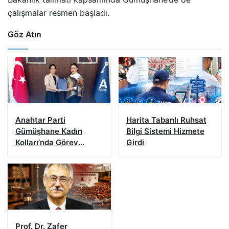
çalışmalar resmen başladı.
Göz Atın
Anahtar Parti
Harita Tabanlı Ruhsat
Gümüşhane Kadın
Bilgi Sistemi Hizmete
Kolları’nda Görev
Girdi
Değişimi
Prof. Dr. Zafer