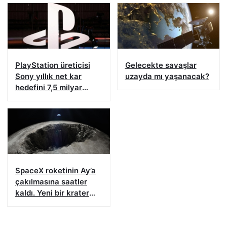
PlayStation üreticisi
Gelecekte savaşlar
Sony yıllık net kar
uzayda mı yaşanacak?
hedefini 7,5 milyar
dolara çıkardı
SpaceX roketinin Ay’a
çakılmasına saatler
kaldı. Yeni bir krater
oluşacak