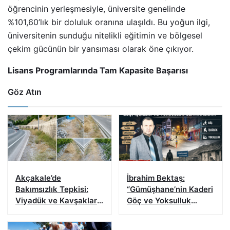
öğrencinin yerleşmesiyle, üniversite genelinde
%101,60’lık bir doluluk oranına ulaşıldı. Bu yoğun ilgi,
üniversitenin sunduğu nitelikli eğitimin ve bölgesel
çekim gücünün bir yansıması olarak öne çıkıyor.
Lisans Programlarında Tam Kapasite Başarısı
Göz Atın
Akçakale’de
İbrahim Bektaş:
Bakımsızlık Tepkisi:
“Gümüşhane’nin Kaderi
Viyadük ve Kavşaklar
Göç ve Yoksulluk
Yatırımlara Gölge
Olmamalı”
Düşürüyor